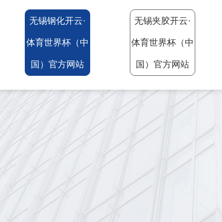
无锡钢化开云·
无锡夹胶开云·
体育世界杯（中
体育世界杯（中
国）官方网站
国）官方网站