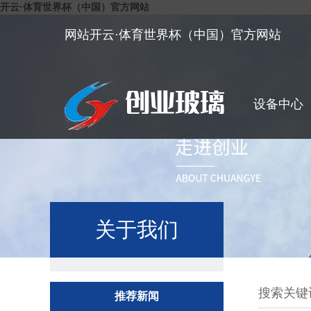
开云·体育世界杯（中国）官方网站
网站开云·体育世界杯（中国）官方网站
设备中心
关于我们
搜索关键
推荐新闻