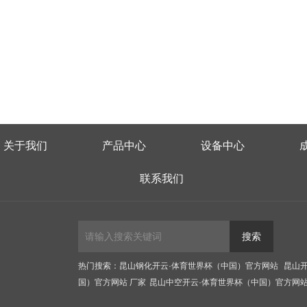
关于我们
产品中心
设备中心
联系我们
热门搜索：
昆山钢化开云·体育世界杯（中国）官方网站
昆山开
国）官方网站 厂家
昆山中空开云·体育世界杯（中国）官方网