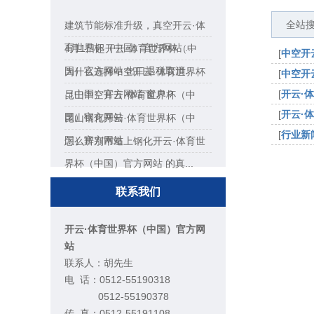
全站搜
建筑节能标准升级，真空开云·体
育世界杯（中国）官方网站 ...
4月1日起开云·体育世界杯（中
[
中空开
国）官方网站 出口退税取消...
为什么选择中空开云·体育世界杯
[
中空开
（中国）官方网站 窗户？
[
开云·
昆山中空开云·体育世界杯（中
[
开云·
国）官方网站
昆山钢化开云·体育世界杯（中
[
行业新
国）官方网站
怎么辨别市道上钢化开云·体育世
界杯（中国）官方网站 的真...
联系我们
开云·体育世界杯（中国）官方网
站
联系人：胡先生
电 话：0512-55190318
0512-55190378
传 真：0512-55191108