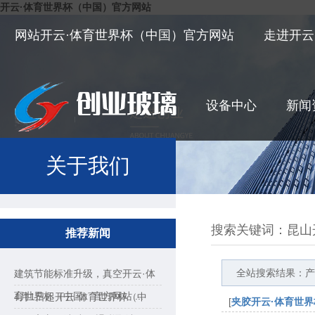
开云·体育世界杯（中国）官方网站
网站开云·体育世界杯（中国）官方网站
走进开云
设备中心
新闻
关于我们
搜索关键词：昆山
推荐新闻
全站搜索结果：产
建筑节能标准升级，真空开云·体
育世界杯（中国）官方网站 ...
4月1日起开云·体育世界杯（中
[
夹胶开云·体育世