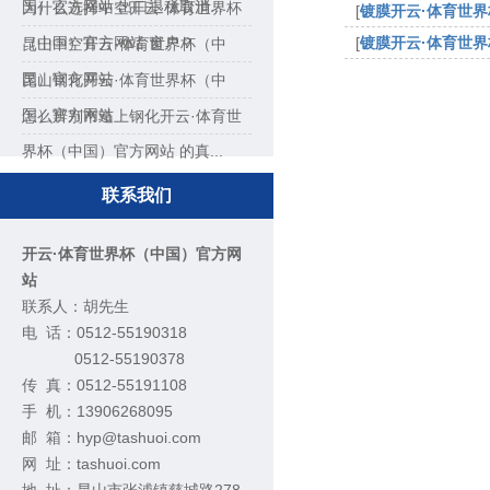
国）官方网站 出口退税取消...
为什么选择中空开云·体育世界杯
[
镀膜开云·体育世
（中国）官方网站 窗户？
[
镀膜开云·体育世
昆山中空开云·体育世界杯（中
国）官方网站
昆山钢化开云·体育世界杯（中
国）官方网站
怎么辨别市道上钢化开云·体育世
界杯（中国）官方网站 的真...
联系我们
开云·体育世界杯（中国）官方网
站
联系人：胡先生
电 话：0512-55190318
0512-55190378
传 真：0512-55191108
手 机：13906268095
邮 箱：hyp@tashuoi.com
网
址：
tashuoi.com